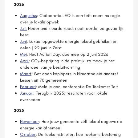
2026
Augustus
: Coöperatie LEO is een feit: neem nu regie
over je lokale opwek
Juli:
Nederland kleurde rood: nooit eerder zo gevaarlijk
heet
Juni
: Lokaal opgewekte energie lokaal gebruiken én
delen | 22 juni in Zeist
Mei
: Heat Action Day: doe mee op 2 juni 2026
April
: CO₂-beprijzing in de praktijk: zo maak je het
onderdeel van je besluitvorming
Maart
: Wat doen koplopers in klimaatbeleid anders?
Lessen uit 70 gemeenten
Februari
: Meld je aan: conferentie De Toekomst Telt
Januari
: Terugblik 2025: resultaten voor lokale
overheden
2025
November
: Hoe jouw gemeente zélf lokaal opgewekte
energie kan afnemen
Oktober
: De Toekomstmeter: hoe toekomstbestendig