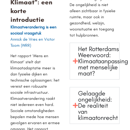
Klimaat”: een
De ongelijkheid is niet
korte
alleen zichtbaar in fysieke
ruimte, maar ook in
introductie
gezondheid, welzijn,
Klimaatverandering is een
woonsituatie en toegang
sociaal vraagstuk
tot hulpbronnen.
Annick de Vries en Victor
Toom (WRR)
Het Rotterdams
Weerwoord:
Het rapport ‘Mens en
Klimaataanpassing
Klimaat’ stelt dat
met menselijke
klimaatadaptatie meer is
maat?
dan fysieke dijken en
technische oplossingen: het
vereist een robuuste
Gelaagde
sociale infrastructuur.
ongelijkheid:
Klimaatverandering raakt
De realiteit
niet iedereen even hard.
van
Sociale omstandigheden
klimaatonrecht
bepalen mede hoe mensen
gevolgen ervaren en ermee
omgaan. Het rapport