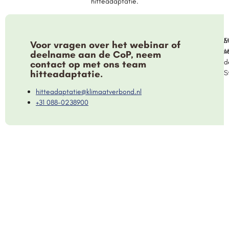
hitteadaptatie.
E
M
Voor vragen over het webinar of
v
M
deelname aan de CoP, neem
d
contact op met ons team
hitteadaptatie.
S
hitteadaptatie@klimaatverbond.nl
+31 088-0238900