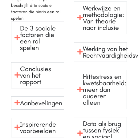
beschrijft drie sociale
Werkwijze en
factoren die hierin een rol
methodologie:
spelen:
Van theorie
naar inclusie
De 3 sociale
factoren die
een rol
spelen
Werking van het
Rechtvaardigheidsw
Conclusies
van het
Hittestress en
rapport
kwetsbaarheid:
meer dan
ouderen
alleen
Aanbevelingen
Data als brug
Inspirerende
tussen fysiek
voorbeelden
en sociaal