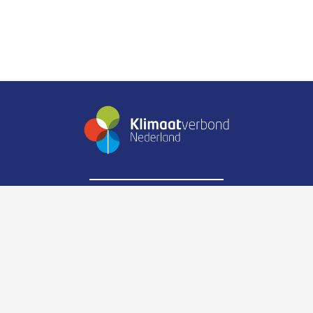
Zijpendaalseweg 6
6814CK Arnhem
Telefoonnummer:
088-0238900
E-mail:
info@klimaatverbond.nl