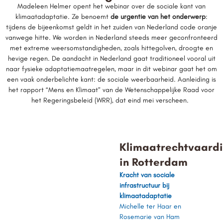
Madeleen Helmer opent
het
webinar
over de sociale kant van
klimaatadaptatie. Ze benoemt
de urgentie van het onderwerp
:
tijdens de bijeenkomst geldt in het zuiden van Nederland code oranje
vanwege hitte. We worden in Nederland steeds meer geconfronteerd
met extreme weersomstandigheden, zoals hittegolven, droogte en
hevige regen. De aandacht in Nederland gaat traditioneel vooral uit
naar fysieke
adaptatie
maatregelen, maar
in dit
webinar
gaat het om
een vaak onderbelichte kant: de
sociale weerbaarheid
.
Aanleiding is
het
rapport “Mens en Klimaat” van de Wetenschappelijke Raad voor
het Regeringsbeleid (WRR)
, dat eind mei verscheen.
Klimaatrechtvaard
in Rotterdam
Kracht van sociale
infrastructuur bij
klimaatadaptatie
Michelle ter Haar en
Rosemarie van Ham