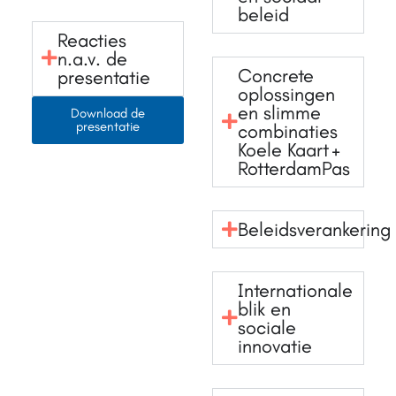
beleid
Reacties
n.a.v. de
Concrete
presentatie
oplossingen
en slimme
Download de
presentatie
combinaties
Koele Kaart +
RotterdamPas
Beleidsverankering
Internationale
blik en
sociale
innovatie