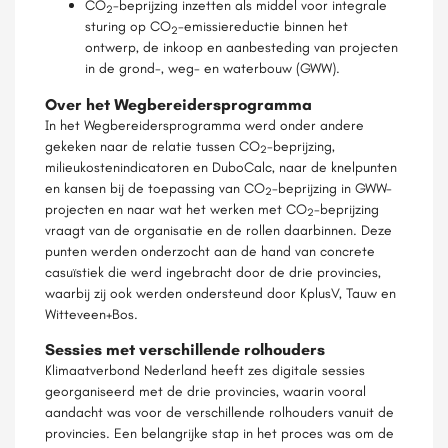
CO
-beprijzing inzetten als middel voor integrale
2
sturing op CO
-emissiereductie binnen het
2
ontwerp, de inkoop en aanbesteding van projecten
in de grond-, weg- en waterbouw (GWW).
Over het Wegbereidersprogramma
In het Wegbereidersprogramma werd onder andere
gekeken naar de relatie tussen CO
-beprijzing,
2
milieukostenindicatoren en DuboCalc, naar de knelpunten
en kansen bij de toepassing van CO
-beprijzing in GWW-
2
projecten en naar wat het werken met CO
-beprijzing
2
vraagt van de organisatie en de rollen daarbinnen. Deze
punten werden onderzocht aan de hand van concrete
casuïstiek die werd ingebracht door de drie provincies,
waarbij zij ook werden ondersteund door KplusV, Tauw en
Witteveen+Bos.
Sessies met verschillende rolhouders
Klimaatverbond Nederland heeft zes digitale sessies
georganiseerd met de drie provincies, waarin vooral
aandacht was voor de verschillende rolhouders vanuit de
provincies. Een belangrijke stap in het proces was om de