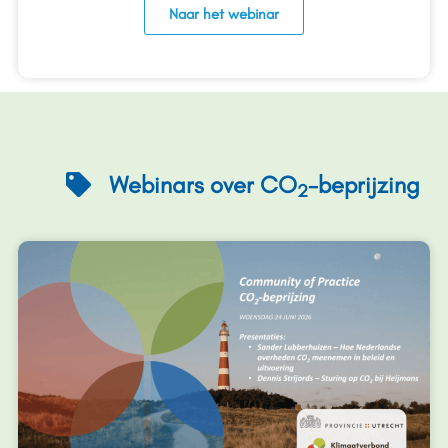
Naar het webinar
Webinars over CO
-beprijzing
2