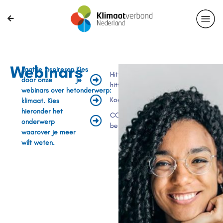
Webinars
Laat je inspireren
Kies
Hitte &
door onze
je
hitteadaptatie
webinars over het
onderwerp:
Koelte
klimaat. Kies
hieronder het
CO2-
onderwerp
beprijzing
waarover je meer
wilt weten.