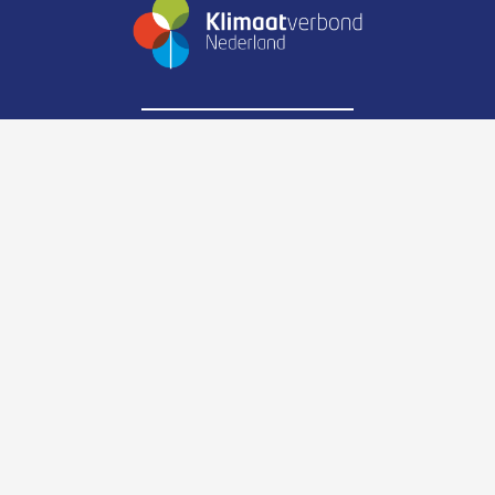
Zijpendaalseweg 6
6814CK Arnhem
Telefoonnummer:
088-0238900
E-mail:
info@klimaatverbond.nl
Onze Europese partners