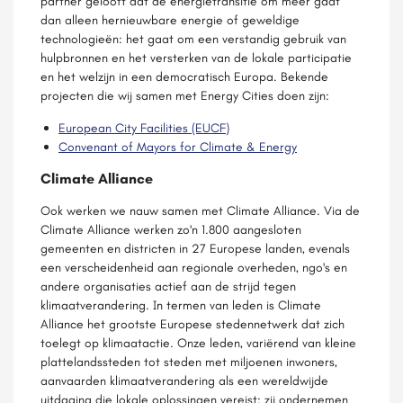
partner gelooft dat de energietransitie om meer gaat
dan alleen hernieuwbare energie of geweldige
technologieën: het gaat om een ​​verstandig gebruik van
hulpbronnen en het versterken van de lokale participatie
en het welzijn in een democratisch Europa. Bekende
projecten die wij samen met Energy Cities doen zijn:
European City Facilities (EUCF)
Convenant of Mayors for Climate & Energy
Climate Alliance
Ook werken we nauw samen met Climate Alliance. Via de
Climate Alliance werken zo'n 1.800 aangesloten
gemeenten en districten in 27 Europese landen, evenals
een verscheidenheid aan regionale overheden, ngo's en
andere organisaties actief aan de strijd tegen
klimaatverandering. In termen van leden is Climate
Alliance het grootste Europese stedennetwerk dat zich
toelegt op klimaatactie. Onze leden, variërend van kleine
plattelandssteden tot steden met miljoenen inwoners,
aanvaarden klimaatverandering als een wereldwijde
uitdaging die lokale oplossingen vereist: zij ondernemen