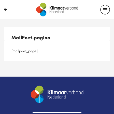
Publicaties
Magazines
Projecten
Nieuwsbrief
MailPoet-pagina
Casussen
Lid worden
[mailpoet_page]
Delen?