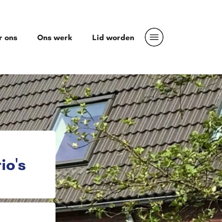
r ons
Ons werk
Lid worden
io's