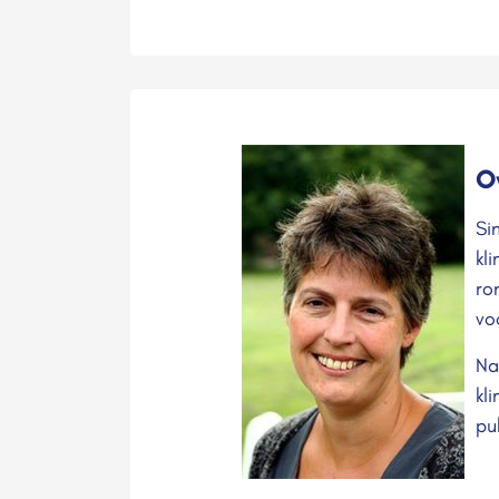
O
Si
kl
ro
vo
Na
kl
pu