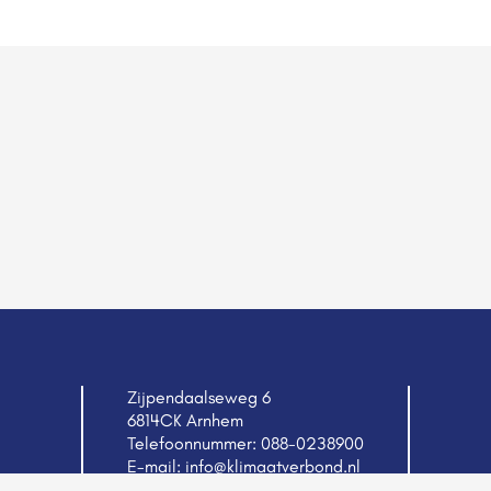
Zijpendaalseweg 6
6814CK Arnhem
Telefoonnummer:
088-0238900
E-mail:
info@klimaatverbond.nl