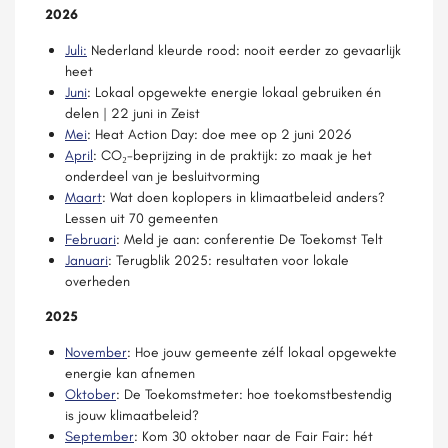
2026
Juli:
Nederland kleurde rood: nooit eerder zo gevaarlijk
heet
Juni
: Lokaal opgewekte energie lokaal gebruiken én
delen | 22 juni in Zeist
Mei
: Heat Action Day: doe mee op 2 juni 2026
April
: CO₂-beprijzing in de praktijk: zo maak je het
onderdeel van je besluitvorming
Maart
: Wat doen koplopers in klimaatbeleid anders?
Lessen uit 70 gemeenten
Februari
: Meld je aan: conferentie De Toekomst Telt
Januari
: Terugblik 2025: resultaten voor lokale
overheden
2025
November
: Hoe jouw gemeente zélf lokaal opgewekte
energie kan afnemen
Oktober
: De Toekomstmeter: hoe toekomstbestendig
is jouw klimaatbeleid?
September
: Kom 30 oktober naar de Fair Fair: hét