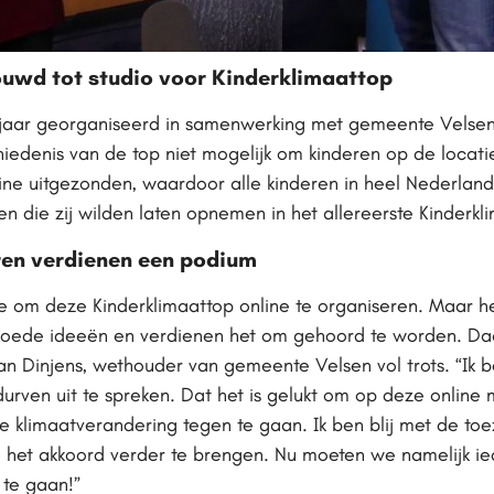
uwd tot studio voor Kinderklimaattop
 jaar georganiseerd in samenwerking met gemeente Velse
hiedenis van de top niet mogelijk om kinderen op de loca
ne uitgezonden, waardoor alle kinderen in heel Nederland
die zij wilden laten opnemen in het allereerste Kinderkl
ren verdienen een podium
ie om deze Kinderklimaattop online te organiseren. Maar 
goede ideeën en verdienen het om gehoord te worden. Da
n Dinjens, wethouder van gemeente Velsen vol trots. “Ik be
durven uit te spreken. Dat het is gelukt om op deze online
re klimaatverandering tegen te gaan. Ik ben blij met de to
 het akkoord verder te brengen. Nu moeten we namelijk i
 te gaan!”