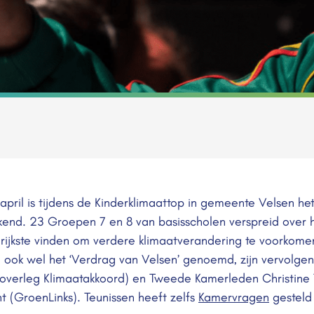
pril is tijdens de Kinderklimaattop in gemeente Velsen het
kend. 23 Groepen 7 en 8 van basisscholen verspreid over
grijkste vinden om verdere klimaatverandering te voorkome
d, ook wel het ‘Verdrag van Velsen’ genoemd, zijn vervolg
soverleg Klimaatakkoord) en Tweede Kamerleden Christine T
t (GroenLinks). Teunissen heeft zelfs
Kamervragen
gesteld 