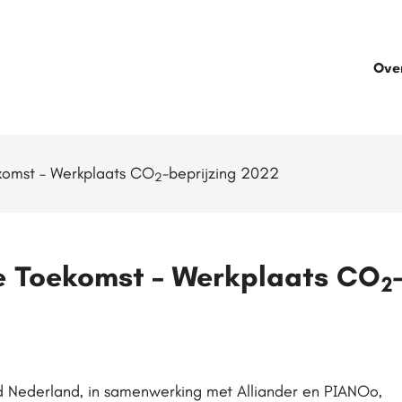
Ove
komst – Werkplaats CO
-beprijzing 2022
2
e Toekomst – Werkplaats CO
2
nd Nederland, in samenwerking met Alliander en PIANOo,