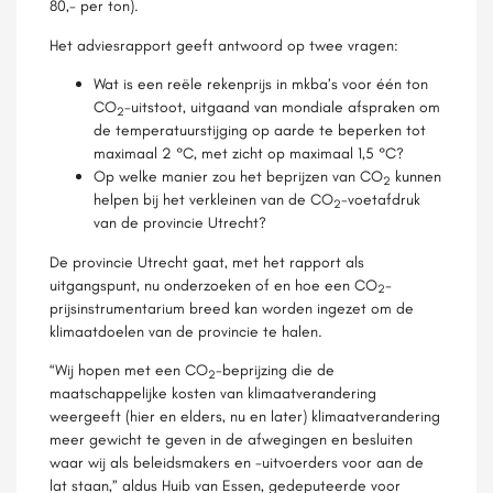
80,- per ton).
Het adviesrapport geeft antwoord op twee vragen:
Wat is een reële rekenprijs in mkba’s voor één ton
CO
-uitstoot, uitgaand van mondiale afspraken om
2
de temperatuurstijging op aarde te beperken tot
maximaal 2 °C, met zicht op maximaal 1,5 °C?
Op welke manier zou het beprijzen van CO
kunnen
2
helpen bij het verkleinen van de CO
-voetafdruk
2
van de provincie Utrecht?
De provincie Utrecht gaat, met het rapport als
uitgangspunt, nu onderzoeken of en hoe een CO
-
2
prijsinstrumentarium breed kan worden ingezet om de
klimaatdoelen van de provincie te halen.
“Wij hopen met een CO
-beprijzing die de
2
maatschappelijke kosten van klimaatverandering
weergeeft (hier en elders, nu en later) klimaatverandering
meer gewicht te geven in de afwegingen en besluiten
waar wij als beleidsmakers en -uitvoerders voor aan de
lat staan,” aldus Huib van Essen, gedeputeerde voor