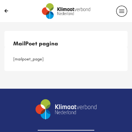
Publicaties
Magazines
Projecten
Nieuwsbrief
MailPoet pagina
Casussen
Lid worden
[mailpoet_page]
Delen?