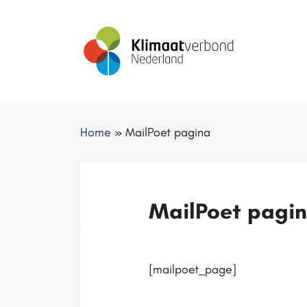
Home
»
MailPoet pagina
MailPoet pagi
[mailpoet_page]