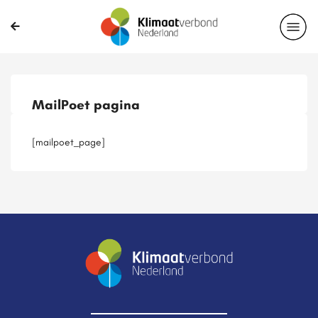
Publicaties
Magazines
Projecten
Nieuwsbrief
MailPoet pagina
Casussen
Lid worden
[mailpoet_page]
Delen?