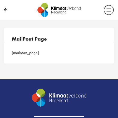
Publicaties
Magazines
Projecten
Nieuwsbrief
MailPoet Page
Casussen
Lid worden
[mailpoet_page]
Delen?