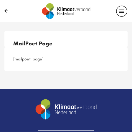
Publicaties
Magazines
Projecten
Nieuwsbrief
MailPoet Page
Casussen
Lid worden
[mailpoet_page]
Delen?