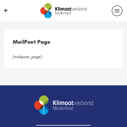
Publicaties
Magazines
Projecten
Nieuwsbrief
MailPoet Page
Casussen
Lid worden
[mailpoet_page]
Delen?