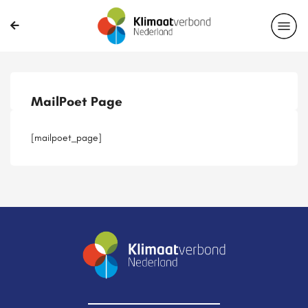
Publicaties
Magazines
Projecten
Nieuwsbrief
MailPoet Page
Casussen
Lid worden
[mailpoet_page]
Delen?