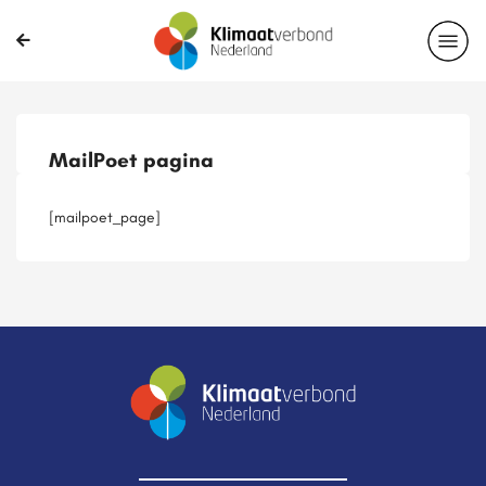
Publicaties
Magazines
Projecten
Nieuwsbrief
MailPoet pagina
Casussen
Lid worden
[mailpoet_page]
Delen?