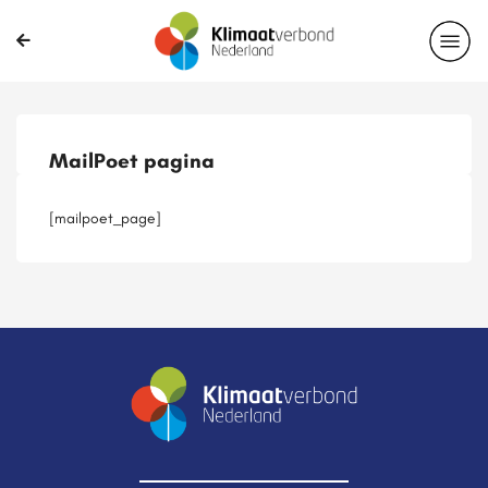
Publicaties
Magazines
Projecten
Nieuwsbrief
MailPoet pagina
Casussen
Lid worden
[mailpoet_page]
Delen?