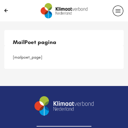
Publicaties
Magazines
Projecten
Nieuwsbrief
MailPoet pagina
Casussen
Lid worden
[mailpoet_page]
Delen?