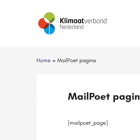
Home
»
MailPoet pagina
MailPoet pagi
[mailpoet_page]