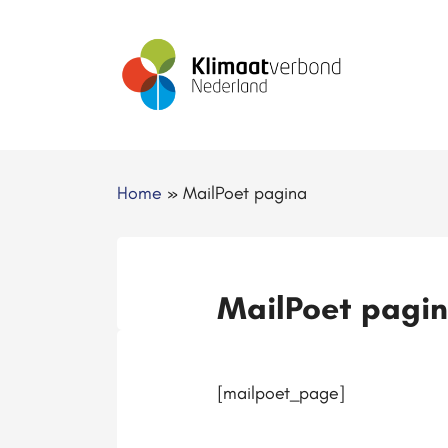
Home
»
MailPoet pagina
MailPoet pagi
[mailpoet_page]