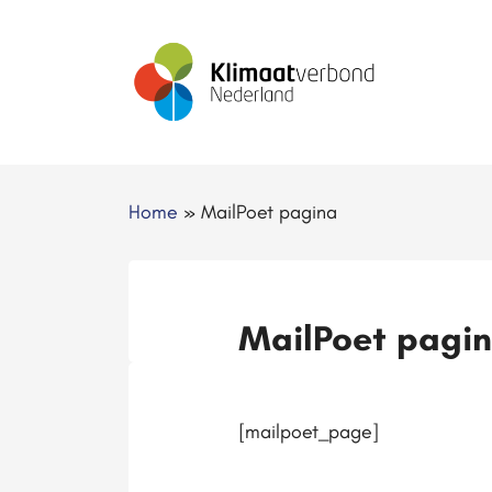
Home
»
MailPoet pagina
MailPoet pagi
[mailpoet_page]