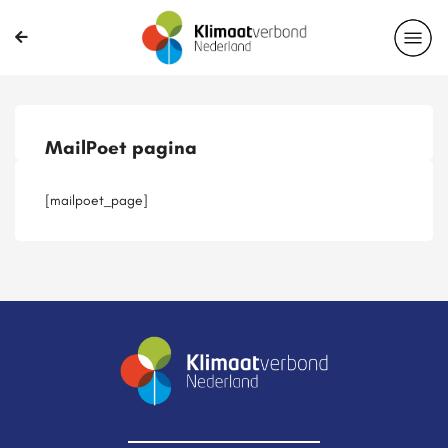
Publicaties
Magazines
Projecten
Nieuwsbrief
MailPoet pagina
Casussen
Lid worden
[mailpoet_page]
Delen?