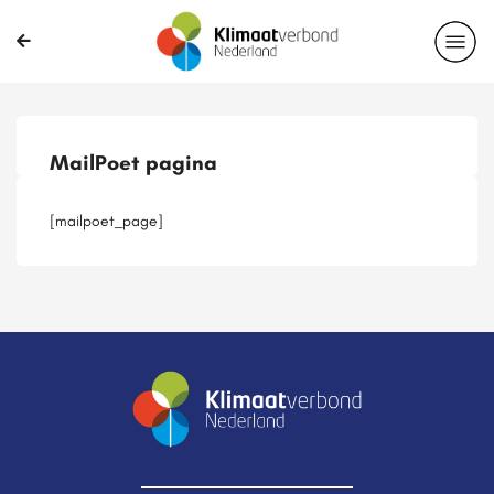
Publicaties
Magazines
Projecten
Nieuwsbrief
MailPoet pagina
Casussen
Lid worden
[mailpoet_page]
Delen?