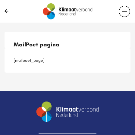
Publicaties
Magazines
Projecten
Nieuwsbrief
MailPoet pagina
Casussen
Lid worden
[mailpoet_page]
Delen?