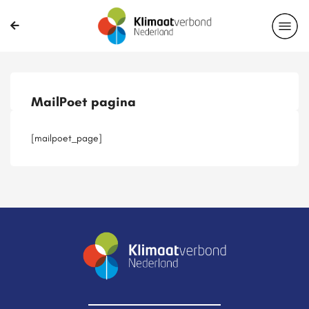
Publicaties
Magazines
Projecten
Nieuwsbrief
MailPoet pagina
Casussen
Lid worden
[mailpoet_page]
Delen?