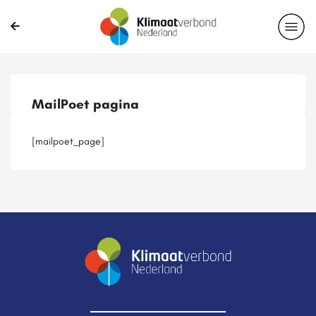
Publicaties
Magazines
Projecten
Nieuwsbrief
MailPoet pagina
Casussen
Lid worden
[mailpoet_page]
Delen?