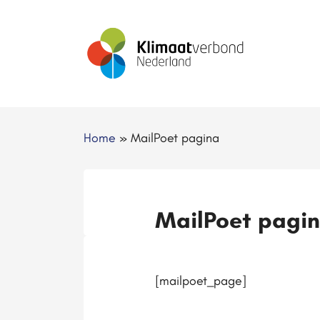
Home
»
MailPoet pagina
MailPoet pagi
[mailpoet_page]