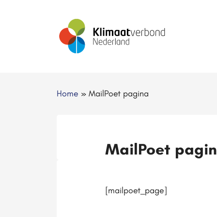
Home
»
MailPoet pagina
MailPoet pagi
[mailpoet_page]