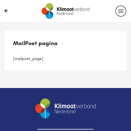
Publicaties
Magazines
Projecten
Nieuwsbrief
MailPoet pagina
Casussen
Lid worden
[mailpoet_page]
Delen?