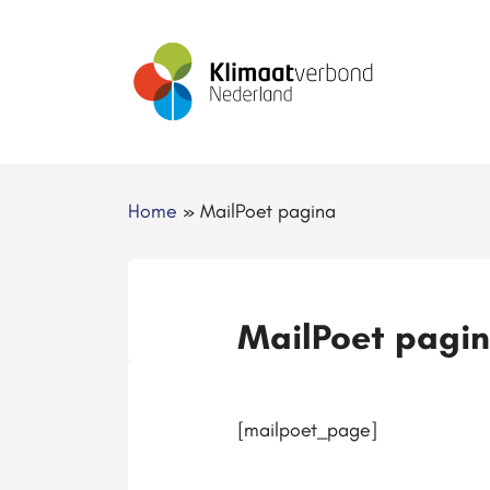
Home
»
MailPoet pagina
MailPoet pagi
[mailpoet_page]