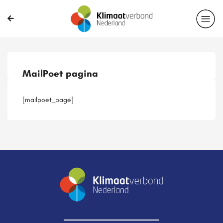
Publicaties
Magazines
Projecten
Nieuwsbrief
MailPoet pagina
Casussen
Lid worden
[mailpoet_page]
Delen?