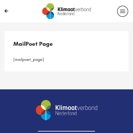
Publicaties
Magazines
Projecten
Nieuwsbrief
MailPoet Page
Casussen
Lid worden
[mailpoet_page]
Delen?