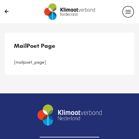
Publicaties
Magazines
Projecten
Nieuwsbrief
MailPoet Page
Casussen
Lid worden
[mailpoet_page]
Delen?