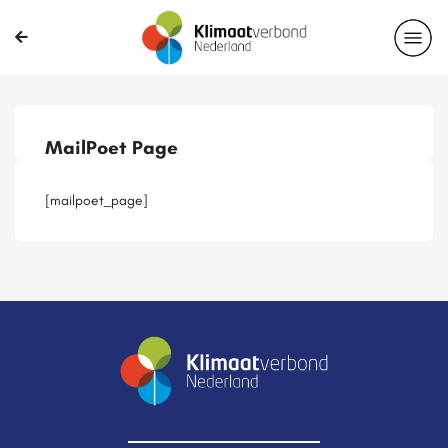
Publicaties
Magazines
Projecten
Nieuwsbrief
MailPoet Page
Casussen
Lid worden
[mailpoet_page]
Delen?