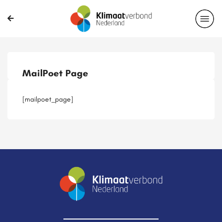
Publicaties
Magazines
Projecten
Nieuwsbrief
MailPoet Page
Casussen
Lid worden
[mailpoet_page]
Delen?