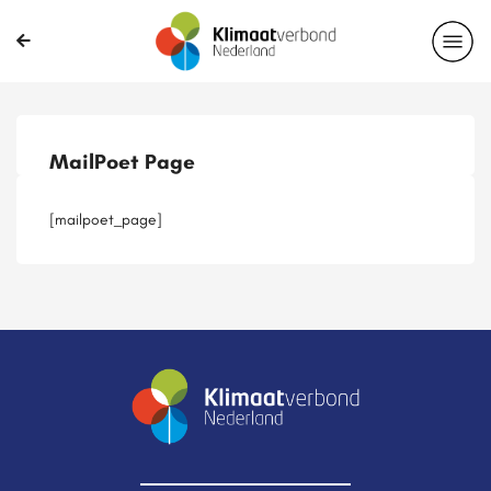
Publicaties
Magazines
Projecten
Nieuwsbrief
MailPoet Page
Casussen
Lid worden
[mailpoet_page]
Delen?