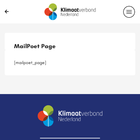
Publicaties
Magazines
Projecten
Nieuwsbrief
MailPoet Page
Casussen
Lid worden
[mailpoet_page]
Delen?