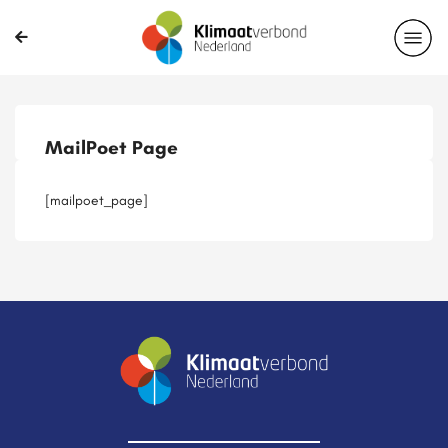
Publicaties
Magazines
Projecten
Nieuwsbrief
MailPoet Page
Casussen
Lid worden
[mailpoet_page]
Delen?