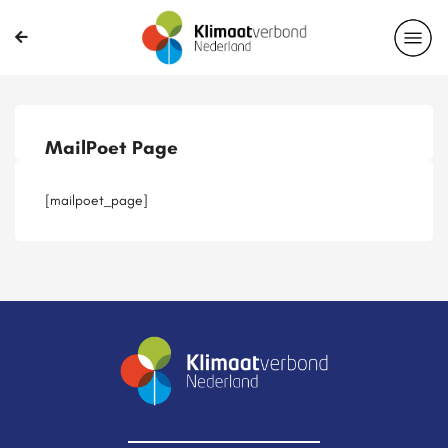
Publicaties
Magazines
Projecten
Nieuwsbrief
MailPoet Page
Casussen
Lid worden
[mailpoet_page]
Delen?