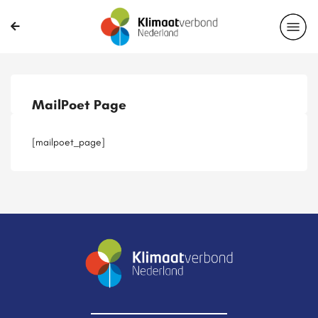
Publicaties
Magazines
Projecten
Nieuwsbrief
MailPoet Page
Casussen
Lid worden
[mailpoet_page]
Delen?