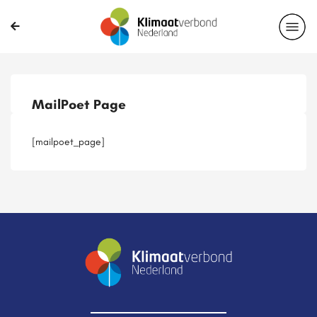
Publicaties
Magazines
Projecten
Nieuwsbrief
MailPoet Page
Casussen
Lid worden
[mailpoet_page]
Delen?