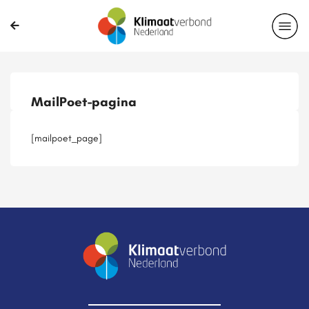
Publicaties
Magazines
Projecten
Nieuwsbrief
MailPoet-pagina
Casussen
Lid worden
[mailpoet_page]
Delen?