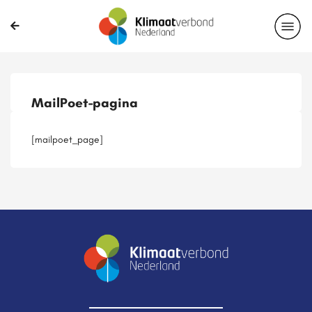
Publicaties
Magazines
Projecten
Nieuwsbrief
MailPoet-pagina
Casussen
Lid worden
[mailpoet_page]
Delen?