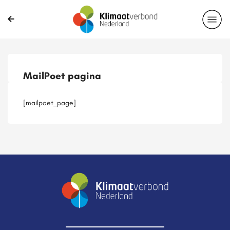
Publicaties
Magazines
Projecten
Nieuwsbrief
MailPoet pagina
Casussen
Lid worden
[mailpoet_page]
Delen?