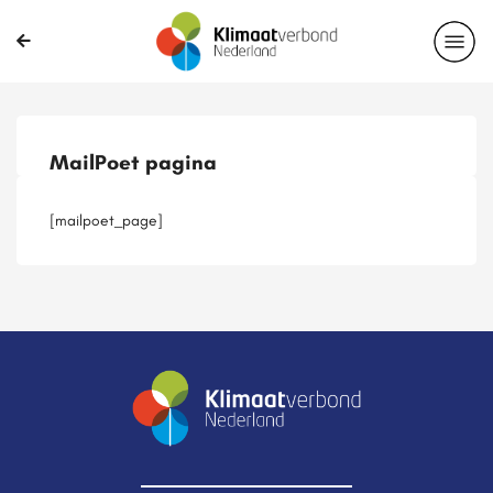
Publicaties
Magazines
Projecten
Nieuwsbrief
MailPoet pagina
Casussen
Lid worden
[mailpoet_page]
Delen?