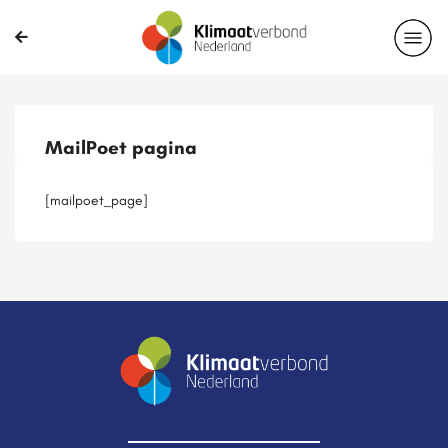
Publicaties
Magazines
Projecten
Nieuwsbrief
MailPoet pagina
Casussen
Lid worden
[mailpoet_page]
Delen?